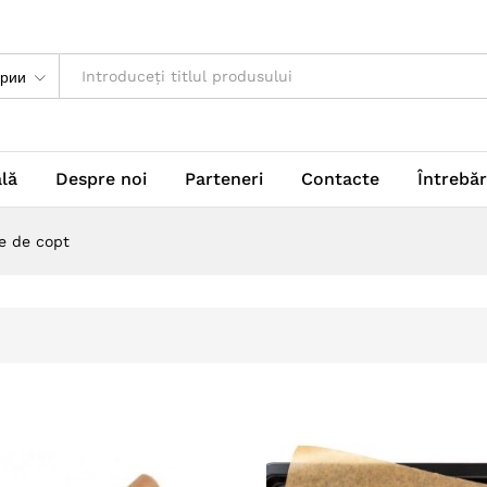
ории
ală
Despre noi
Parteneri
Contacte
Întrebăr
e de copt